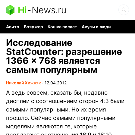
Hi
-
News.ru
Авито
Вояджер
Кошка писает
Акулы и люди
Ядерная война
Судоку и пазлы
Ядовитые пауки
Исследование
StatCounter: разрешение
1366 × 768 является
самым популярным
Николай Хижняк
∙
12.04.2012
А ведь совсем, сказать бы, недавно
дисплеи с соотношением сторон 4:3 были
самыми популярными. Но их время
прошло. Сейчас самыми популярными
моделями являются те, которые
предлагают соотношения 16:9 и 16:10.