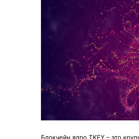
Блокчейн ядро TKEY – это кру