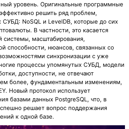
нный уровень. Оригинальные программные
эффективно решить ряд проблем,
 СУБД: NoSQL и LevelDB, которые до сих
товалюты. В частности, это касается
й системы, масштабирования,
ой способности, нюансов, связанных со
 возможностями синхронизации с уже
огие процессы упомянутых СУБД, модели
ботки, доступности, не отвечают
тем более, фундаментальным изменениям,
EY. Новый протокол использует
я базами данных PostgreSQL, что, в
 успешно решает вопрос поддержания
ений к одной базе.