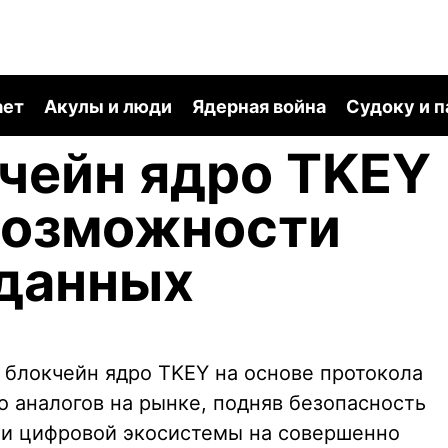
ает
Акулы и люди
Ядерная война
Судоку и 
чейн ядро TKEY
возможности
 данных
 блокчейн ядро TKEY на основе протокола
о аналогов на рынке, подняв безопасность
и цифровой экосистемы на совершенно