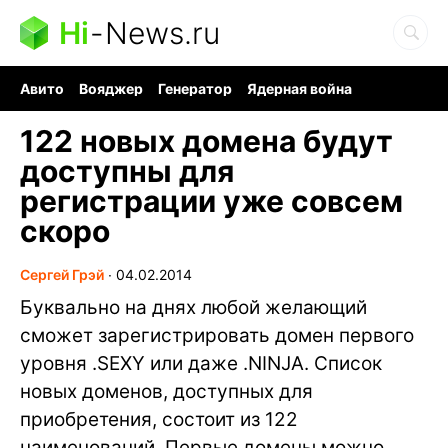
Hi
-
News.ru
Авито
Вояджер
Генератор
Ядерная война
Судоку и пазлы
Бензин 100 и 95
Хобби для мозга
122 новых домена будут
доступны для
регистрации уже совсем
скоро
Сергей Грэй
∙
04.02.2014
Буквально на днях любой желающий
сможет зарегистрировать домен первого
уровня .SEXY или даже .NINJA. Список
новых доменов, доступных для
приобретения, состоит из 122
наименований. Первые домены можно