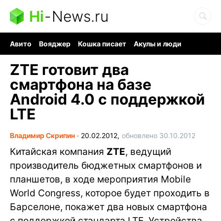
Hi
-
News.ru
Авито
Вояджер
Кошка писает
Акулы и люди
Ядерная война
Судоку и пазлы
Ядовитые пауки
ZTE готовит два
смартфона на базе
Android 4.0 с поддержкой
LTE
Владимир Скрипин
∙
20.02.2012,
обновлено 30.10.2012
Китайская компания
ZTE
, ведущий
производитель бюджетных смартфонов и
планшетов, в ходе мероприятия Mobile
World Congress, которое будет проходить в
Барселоне, покажет два новых смартфона
с поддержкой стандарта LTE. Устройства