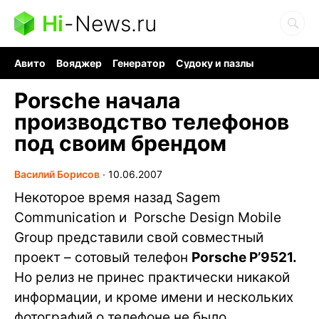
Hi
-
News.ru
Авито
Вояджер
Генератор
Судоку и пазлы
Хобби для мозга
Бензин 100 vs 95
Следующая пандемия
Porsche начала
производство телефонов
под своим брендом
Василий Борисов
∙
10.06.2007
Некоторое время назад Sagem
Communication и Porsche Design Mobile
Group представили свой совместный
проект – сотовый телефон
Porsche P’9521.
Но релиз не принес практически никакой
информации, и кроме имени и нескольких
фотографий о телефоне не было