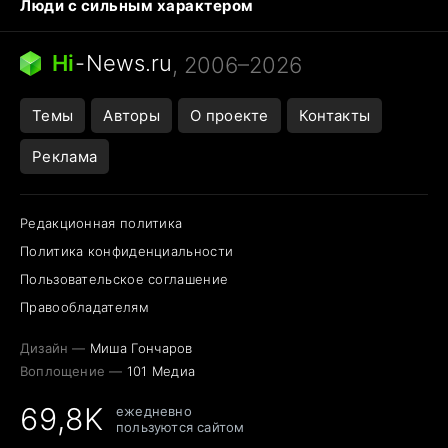
Люди с сильным характером
Кошка писает на кровать
Тунцы в океанариуме
Ядовитые пауки России
Hi
-
News.ru
, 2006–2026
Города в ядерной войне
Открытие в Google Maps
Темы
Авторы
О проекте
Контакты
Реклама
Редакционная политика
Политика конфиденциальности
Пользовательское соглашение
Правообладателям
Дизайн —
Миша Гончаров
Воплощение —
101 Медиа
69,8K
ежедневно
пользуются сайтом