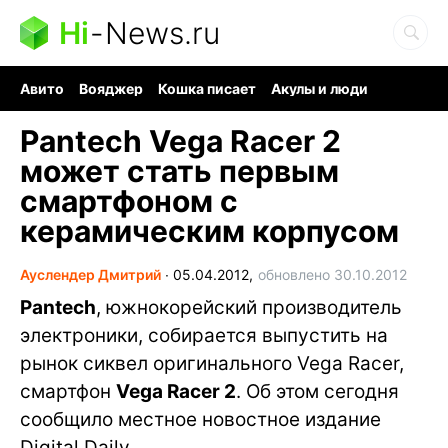
Hi
-
News.ru
Авито
Вояджер
Кошка писает
Акулы и люди
Ядерная война
Ядовитые пауки
Судоку и пазлы
Pantech Vega Racer 2
может стать первым
смартфоном с
керамическим корпусом
Ауслендер Дмитрий
∙
05.04.2012,
обновлено 30.10.2012
Pantech
, южнокорейский производитель
электроники, собирается выпустить на
рынок сиквел оригинального Vega Racer,
смартфон
Vega Racer 2
. Об этом сегодня
сообщило местное новостное издание
Digital Daily.