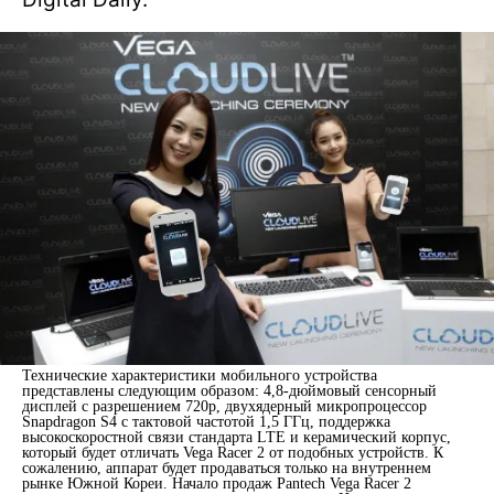
Технические характеристики мобильного устройства
представлены следующим образом: 4,8-дюймовый сенсорный
дисплей с разрешением 720р, двухядерный микропроцессор
Snapdragon S4 с тактовой частотой 1,5 ГГц, поддержка
высокоскоростной связи стандарта LTE и керамический корпус,
который будет отличать Vega Racer 2 от подобных устройств. К
сожалению, аппарат будет продаваться только на внутреннем
рынке Южной Кореи. Начало продаж Pantech Vega Racer 2