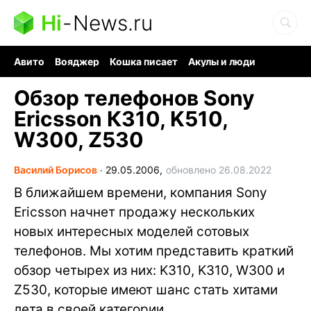
Hi
-
News.ru
Авито
Вояджер
Кошка писает
Акулы и люди
Ядерная война
Судоку и пазлы
Ядовитые пауки
Обзор телефонов Sony
Ericsson К310, K510,
W300, Z530
Василий Борисов
∙
29.05.2006,
обновлено 26.08.2022
В ближайшем времени, компания Sony
Ericsson начнет продажу нескольких
новых интересных моделей сотовых
телефонов. Мы хотим представить краткий
обзор четырех из них: K310, K310, W300 и
Z530, которые имеют шанс стать хитами
лета в своей категории.