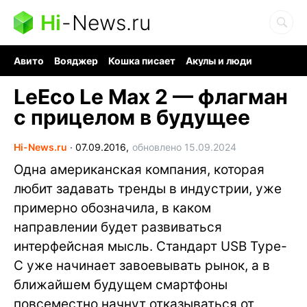
Hi
-
News.ru
Авито
Вояджер
Кошка писает
Акулы и люди
Ядерная война
Судоку и пазлы
Ядовитые пауки
LeEco Le Max 2 — флагман
с прицелом в будущее
Hi-News.ru
∙
07.09.2016,
обновлено 15.09.2024
Одна американская компания, которая
любит задавать тренды в индустрии, уже
примерно обозначила, в каком
направлении будет развиваться
интерфейсная мысль. Стандарт USB Type-
C уже начинает завоевывать рынок, а в
ближайшем будущем смартфоны
повсеместно начнут отказываться от