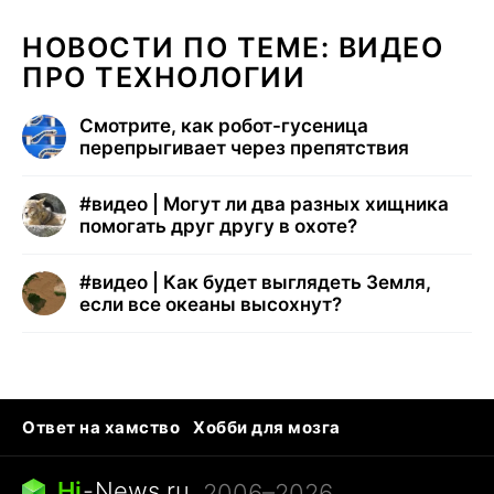
НОВОСТИ ПО ТЕМЕ: ВИДЕО
ПРО ТЕХНОЛОГИИ
Смотрите, как робот-гусеница
перепрыгивает через препятствия
#
видео | Могут ли два разных хищника
помогать друг другу в охоте?
#
видео | Как будет выглядеть Земля,
если все океаны высохнут?
Ответ на хамство
Хобби для мозга
Бензин 100 и 95
Тунцы в океанариуме
Следующая пандемия
Google Maps открытие
Hi
-
News.ru
, 2006–2026