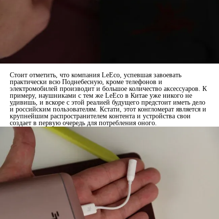
Стоит отметить, что компания LeEco, успевшая завоевать
практически всю Поднебесную, кроме телефонов и
электромобилей производит и большое количество аксессуаров. К
примеру, наушниками с тем же LeEco в Китае уже никого не
удивишь, и вскоре с этой реалией будущего предстоит иметь дело
и российским пользователям. Кстати, этот конгломерат является и
крупнейшим распространителем контента и устройства свои
создает в первую очередь для потребления оного.