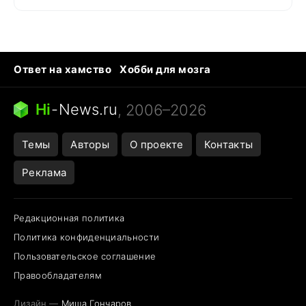
Ответ на хамство
Хобби для мозга
Бензин 100 и 95
Тунцы в океанариуме
Следующая пандемия
Google Maps открытие
Hi
-
News.ru
, 2006–2026
Темы
Авторы
О проекте
Контакты
Реклама
Редакционная политика
Политика конфиденциальности
Пользовательское соглашение
Правообладателям
Дизайн —
Миша Гончаров