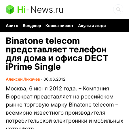
Hi
-
News.ru
Авито
Вояджер
Кошка писает
Акулы и люди
Ядерная война
Судоку и пазлы
Ядовитые пауки
Binatone telecom
представляет телефон
для дома и офиса DECT
iPrime Single
Алексей Лихачев
∙
06.06.2012
Москва, 6 июня 2012 года. – Компания
Бюрократ представляет на российском
рынке торговую марку Binatone telecom –
всемирно известного производителя
потребительской электроники и мобильных
устройств.