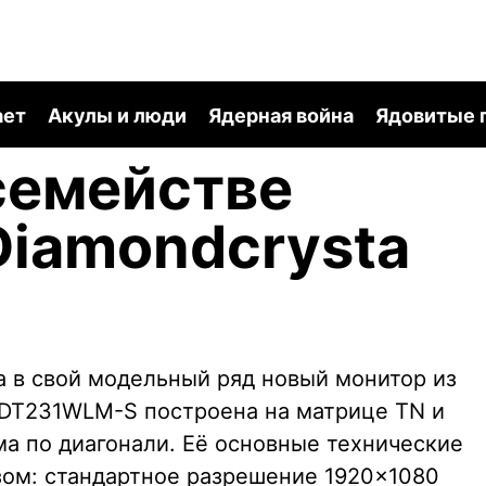
ает
Акулы и люди
Ядерная война
Ядовитые 
семействе
 Diamondcrysta
а в свой модельный ряд новый монитор из
RDT231WLM-S построена на матрице TN и
ма по диагонали. Её основные технические
зом: стандартное разрешение 1920×1080