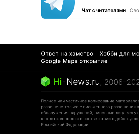
Чат с читателями
Сво
Ответ на хамство
Хобби для мо
Google Maps открытие
Hi
-
News.ru
, 2006–20
Полное или частичное копирование материалов
разрешено только с письменного разрешения в
обнаружения нарушений, виновные лица могут
к ответственности в соответствии с действую
Российской Федерации.