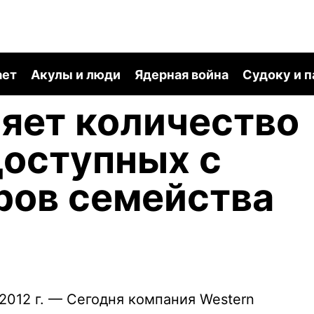
ает
Акулы и люди
Ядерная война
Судоку и 
яет количество
доступных с
ров семейства
2012 г. — Сегодня компания Western