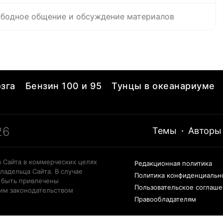
бодное общение и обсуждение материалов
зга
Бензин 100 и 95
Тунцы в океанариуме
26
Темы
·
Авторы
 Сайта в коммерческих целях
Редакционная политика
ладельца Сайта. В случае
Политика конфиденциальн
 быть привлечены
Пользовательское соглаш
щим законодательством
Правообладателям