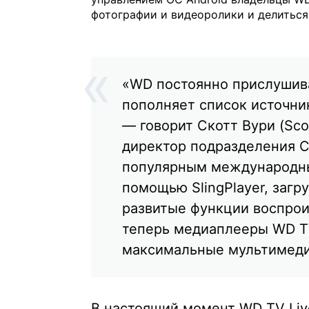
фотографии и видеоролики и делиться 
«WD постоянно прислушив
пополняет список источни
— говорит Скотт Вури (Sco
директор подразделения C
популярным международны
помощью SlingPlayer, заг
развитые функции воспрои
теперь медиаплееры WD T
максимальные мультимед
В настоящий момент WD TV Liv