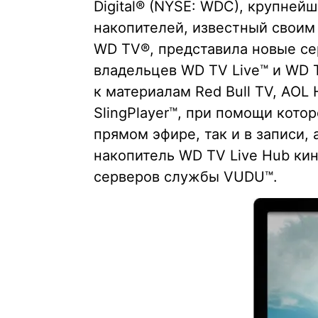
Digital® (NYSE: WDC), крупней
накопителей, известный свои
WD TV®, представила новые се
владельцев WD TV Live™ и WD T
к материалам Red Bull TV, AO
SlingPlayer™, при помощи кото
прямом эфире, так и в записи,
накопитель WD TV Live Hub ки
серверов службы VUDU™.