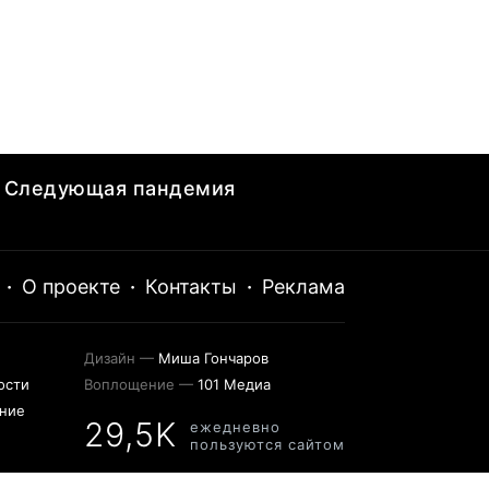
Следующая пандемия
·
О проекте
·
Контакты
·
Реклама
Дизайн —
Миша Гончаров
ости
Воплощение —
101 Медиа
ение
29,5K
ежедневно
пользуются сайтом