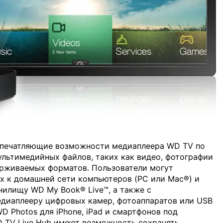
 впечатляющие возможности медиаплеера WD TV по
льтимедийных файлов, таких как видео, фотографии
ерживаемых форматов. Пользователи могут
х к домашней сети компьютеров (PC или Mac®) и
нилищу WD My Book® Live™, а также с
едиаплееру цифровых камер, фотоаппаратов или USB
 Photos для iPhone, iPad и смартфонов под
 TV Live Hub имеют возможность сохранять