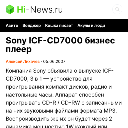
Hi
-
News.ru
Авито
Вояджер
Кошка писает
Акулы и люди
Ядерная война
Ядовитые пауки
Судоку и пазлы
Sony ICF-CD7000 бизнес
плеер
Алексей Лихачев
∙
05.06.2007
Компания Sony объявила о выпуске ICF-
CD7000, 3 в 1 — устройство для
проигрывания компакт дисков, радио и
настольные часы. Аппарат способен
проигрывать CD-R / CD-RW с записанными
на них звуковыми файлами формата MP3.
Воспроизводить же их он будет через 2
динамика мощностью 1W каждый или