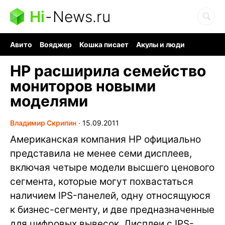
Hi
-
News.ru
Авито
Вояджер
Кошка писает
Акулы и люди
Ядерная война
Ядовитые пауки
Судоку и пазлы
HP расширила семейство
мониторов новыми
моделями
Владимир Скрипин
∙
15.09.2011
Американская компания HP официально
представила не менее семи дисплеев,
включая четыре модели высшего ценового
сегмента, которые могут похвастаться
наличием IPS-панелей, одну относящуюся
к бизнес-сегменту, и две предназначенные
для цифровых вывесок. Дисплеи с IPS-