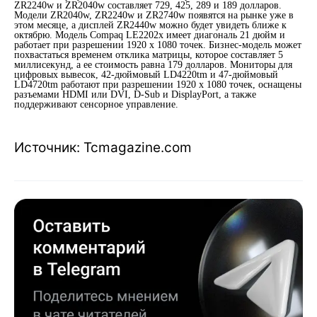
ZR2240w и ZR2040w составляет 729, 425, 289 и 189 долларов.
Модели ZR2040w, ZR2240w и ZR2740w появятся на рынке уже в
этом месяце, а дисплей ZR2440w можно будет увидеть ближе к
октябрю. Модель Compaq LE2202x имеет диагональ 21 дюйм и
работает при разрешении 1920 х 1080 точек. Бизнес-модель может
похвастаться временем отклика матрицы, которое составляет 5
миллисекунд, а ее стоимость равна 179 долларов. Мониторы для
цифровых вывесок, 42-дюймовый LD4220tm и 47-дюймовый
LD4720tm работают при разрешении 1920 х 1080 точек, оснащены
разъемами HDMI или DVI, D-Sub и DisplayPort, а также
поддерживают сенсорное управление.
Источник: Tcmagazine.com