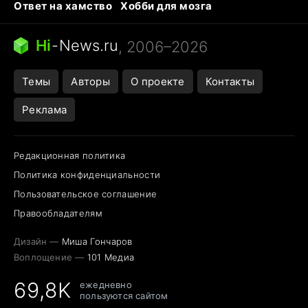
Ответ на хамство
Хобби для мозга
Бензин 100 vs 95
Тунцы в океанариуме
Следующая пандемия
Google Maps открытие
Hi
-
News.ru
, 2006–2026
Темы
Авторы
О проекте
Контакты
Реклама
Редакционная политика
Политика конфиденциальности
Пользовательское соглашение
Правообладателям
Дизайн —
Миша Гончаров
Воплощение —
101 Медиа
69,8K
ежедневно
пользуются сайтом