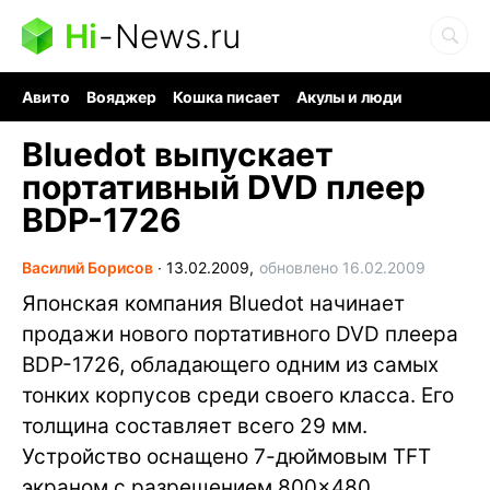
Hi
-
News.ru
Авито
Вояджер
Кошка писает
Акулы и люди
Ядерная война
Судоку и пазлы
Ядовитые пауки
Bluedot выпускает
портативный DVD плеер
BDP-1726
Василий Борисов
∙
13.02.2009,
обновлено 16.02.2009
Японская компания Bluedot начинает
продажи нового портативного DVD плеера
BDP-1726, обладающего одним из самых
тонких корпусов среди своего класса. Его
толщина составляет всего 29 мм.
Устройство оснащено 7-дюймовым TFT
экраном с разрешением 800×480