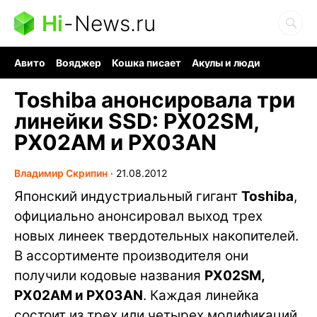
Hi
-
News.ru
Авито
Вояджер
Кошка писает
Акулы и люди
Ядерная война
Судоку и пазлы
Ядовитые пауки
Toshiba анонсировала три
линейки SSD: PX02SM,
PX02AM и PX03AN
Владимир Скрипин
∙
21.08.2012
Японский индустриальный гигант
Toshiba
,
официально анонсировал выход трех
новых линеек твердотельных накопителей.
В ассортименте производителя они
получили кодовые названия
PX02SM,
PX02AM и PX03AN
. Каждая линейка
состоит из трех или четырех модификаций