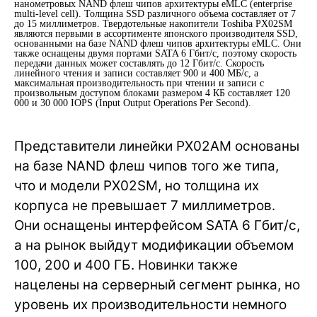
нанометровых NAND флеш чипов архитектуры еMLC (enterprise
multi-level cell). Толщина SSD различного объема составляет от 7
до 15 миллиметров. Твердотельные накопители Toshiba PX02SM
являются первыми в ассортименте японского производителя SSD,
основанными на базе NAND флеш чипов архитектуры еMLC. Они
также оснащены двумя портами SATA 6 Гбит/с, поэтому скорость
передачи данных может составлять до 12 Гбит/с. Скорость
линейного чтения и записи составляет 900 и 400 МБ/с, а
максимальная производительность при чтении и записи с
произвольным доступом блоками размером 4 КБ составляет 120
000 и 30 000 IOPS (Input Output Operations Per Second).
Представители линейки PX02AM основаны
на базе NAND флеш чипов того же типа,
что и модели PX02SM, но толщина их
корпуса не превышает 7 миллиметров.
Они оснащены интерфейсом SATA 6 Гбит/с,
а на рынок выйдут модификации объемом
100, 200 и 400 ГБ. Новинки также
нацелены на серверный сегмент рынка, но
уровень их производительности немного