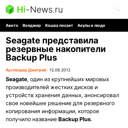
Hi
-
News.ru
Авито
Вояджер
Кошка писает
Акулы и люди
Ядерная война
Ядовитые пауки
Судоку и пазлы
Seagate представила
резервные накопители
Backup Plus
Ауслендер Дмитрий
∙
12.06.2012
Seagate
, один из крупнейших мировых
производителей жестких дисков и
устройств хранения данных, анонсировал
свое новейшее решение для резервного
копирования информации, которое
получило название
Backup Plus
.