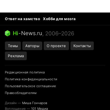
Ответ на хамство
Хобби для мозга
Бензин 100 vs 95
Тунцы в океанариуме
Следующая пандемия
Google Maps открытие
Hi
-
News.ru
, 2006–2026
Темы
Авторы
О проекте
Контакты
Реклама
Редакционная политика
Политика конфиденциальности
Пользовательское соглашение
Правообладателям
Дизайн —
Миша Гончаров
Воплощение —
101 Медиа