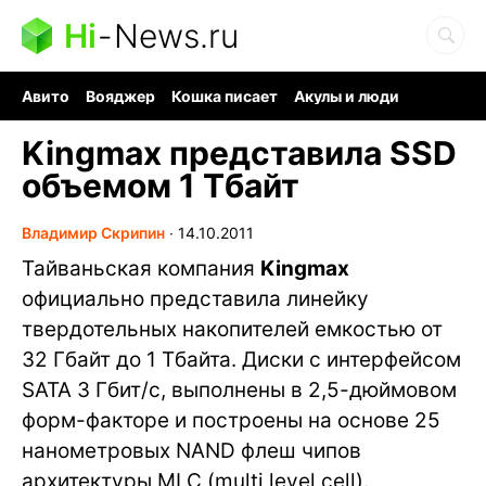
Hi
-
News.ru
Авито
Вояджер
Кошка писает
Акулы и люди
Ядерная война
Ядовитые пауки
Судоку и пазлы
Kingmax представила SSD
объемом 1 Тбайт
Владимир Скрипин
∙
14.10.2011
Тайваньская компания
Kingmax
официально представила линейку
твердотельных накопителей емкостью от
32 Гбайт до 1 Тбайта. Диски с интерфейсом
SATA 3 Гбит/с, выполнены в 2,5-дюймовом
форм-факторе и построены на основе 25
нанометровых NAND флеш чипов
архитектуры MLC (multi level cell).