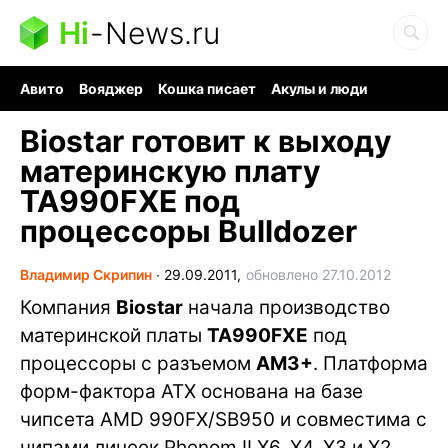
Hi
-
News.ru
Авито
Вояджер
Кошка писает
Акулы и люди
Ядерная война
Судоку и пазлы
Ядовитые пауки
Biostar готовит к выходу
материнскую плату
TA990FXE под
процессоры Bulldozer
Владимир Скрипин
∙
29.09.2011,
обновлено 27.10.2012
Компания
Biostar
начала производство
материнской платы
TA990FXE
под
процессоры с разъемом
AM3+
. Платформа
форм-фактора ATX основана на базе
чипсета AMD 990FX/SB950 и совместима с
чипами линеек Phenom II X6, X4, X3 и X2,