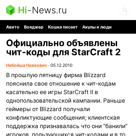
Hi
-
News.ru
Авито
Вояджер
Кошка писает
Акулы и люди
Ядерная война
Судоку и пазлы
Ядовитые пауки
Официально объявлены
чит-коды для StarCraft 2
Небойша Новкович
∙
05.12.2010
В прошлую пятницу фирма Blizzard
пояснила свое отношение к чит-кодам
касательно ее игры StarCraft II в
однопользовательской кампании. Раньше
геймеры от Blizzard получали
конфликтующие сообщения; клиентская
поддержка признавалась что они “банили”
игроков, пользующихся чит-кодами и в то