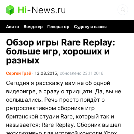
Hi
-
News.ru
Авито
Вояджер
Генератор
Судоку и пазлы
Хобби для мозга
Бензин 100 vs 95
Следующая пандемия
Обзор игры Rare Replay:
больше игр, хороших и
разных
Сергей Грэй
∙
13.08.2015,
обновлено 23.11.2016
Сегодня я расскажу вам не об одной
видеоигре, а сразу о тридцати. Да, вы не
ослышались. Речь просто пойдёт о
ретроспективном сборнике игр
британской студии Rare, который так и
называется: Rare Replay. Сборник вышел
эксклюзивно для игровой консоли Xbox