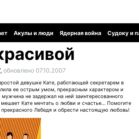
ает
Акулы и люди
Ядерная война
Судоку и 
красивой
,
обновлено 07.10.2007
простой девушке Кате, работающей секретарем в
делила ее острым умом, прекрасным характером и
н мужчина не задержал на ней заинтересованного
е мешает Кате мечтать о любви и счастье… Помогите
в прекрасного Лебедя и обрести настоящую любовь!