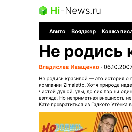
Hi
-
News.ru
Авито
Вояджер
Кошка пис
Не родись 
Владислав Иващенко
∙
06.10.2007
Не родись красивой — это история о 
компании Zimaletto. Хотя природа на
чистой душой, увы, до сих пор ни оди
взгляда. Но неприметная внешность н
Кате превратиться из Гадкого Утёнка 