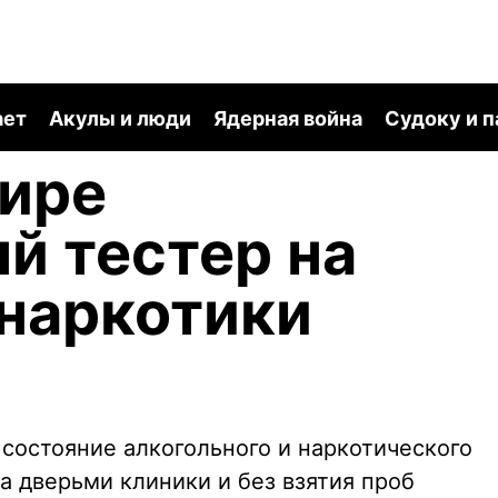
ает
Акулы и люди
Ядерная война
Судоку и 
мире
й тестер на
 наркотики
 состояние алкогольного и наркотического
а дверьми клиники и без взятия проб