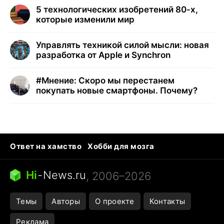
5 технологических изобретений 80-х,
которые изменили мир
Управлять техникой силой мысли: новая
разработка от Apple и Synchron
#
Мнение: Скоро мы перестанем
покупать новые смартфоны. Почему?
Ответ на хамство
Хобби для мозга
Бензин 100 и 95
Тунцы в океанариуме
Следующая пандемия
Google Maps открытие
Hi
-
News.ru
, 2006–2026
Темы
Авторы
О проекте
Контакты
Реклама