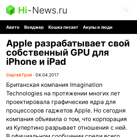
Hi
-
News.ru
Авито
Вояджер
Кошка писает
Акулы и люди
Ядерная война
Судоку и пазлы
Ядовитые пауки
Apple разрабатывает свой
собственный GPU для
iPhone и iPad
Сергей Грэй
∙
04.04.2017
Британская компания Imagination
Technologies на протяжении многих лет
проектировала графические ядра для
процессоров гаджетов Apple. Но сегодня
компания объявила о том, что корпорация
из Купертино разрывает отношения с ней.
В официальном сообщении среди всего