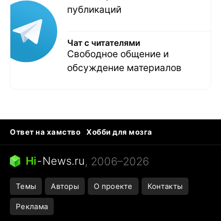
публикаций
Чат с читателями
Свободное общение и
обсуждение материалов
Ответ на хамство
Хобби для мозга
Бензин 100 vs 95
Тунцы в океанариуме
Следующая пандемия
Google Maps открытие
Hi
-
News.ru
, 2006–2026
Темы
Авторы
О проекте
Контакты
Реклама