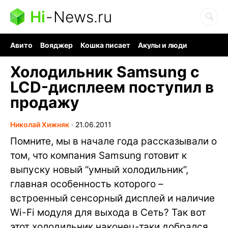
Hi
-
News.ru
Авито
Вояджер
Кошка писает
Акулы и люди
Ядерная война
Ядовитые пауки
Судоку и пазлы
Холодильник Samsung с
LCD-дисплеем поступил в
продажу
Николай Хижняк
∙
21.06.2011
Помните, мы в начале года рассказывали о
том, что компания Samsung готовит к
выпуску новый “умный холодильник”,
главная особенность которого –
встроенный сенсорный дисплей и наличие
Wi-Fi модуля для выхода в Сеть? Так вот
этот холодильник наконец-таки добрался