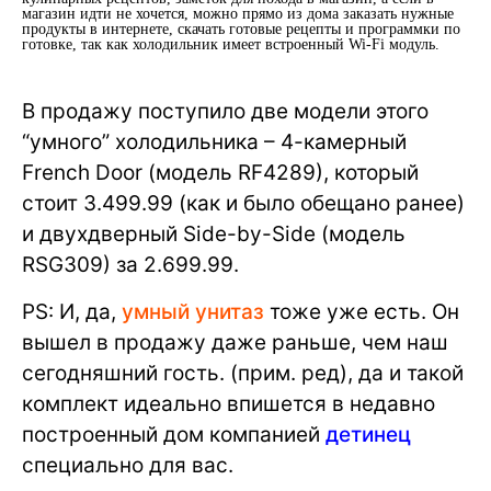
магазин идти не хочется, можно прямо из дома заказать нужные
продукты в интернете, скачать готовые рецепты и программки по
готовке, так как холодильник имеет встроенный Wi-Fi модуль.
В продажу поступило две модели этого
“умного” холодильника – 4-камерный
French Door (модель RF4289), который
стоит 3.499.99 (как и было обещано ранее)
и двухдверный Side-by-Side (модель
RSG309) за 2.699.99.
PS: И, да,
умный унитаз
тоже уже есть. Он
вышел в продажу даже раньше, чем наш
сегодняшний гость. (прим. ред), да и такой
комплект идеально впишется в недавно
построенный дом компанией
детинец
специально для вас.