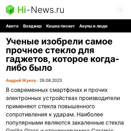
Hi
-
News.ru
Авито
Вояджер
Кошка писает
Акулы и люди
Ядерная война
Судоку и пазлы
Ядовитые пауки
Ученые изобрели самое
прочное стекло для
гаджетов, которое когда-
либо было
Андрей Жуков
∙
29.08.2023
В современных смартфонах и прочих
электронных устройствах производители
применяют стекла повышенного
сопротивления к ударам. Наиболее
популярными являются закаленные стекла
Gorilla Glass и стеклокерамика Ceramic