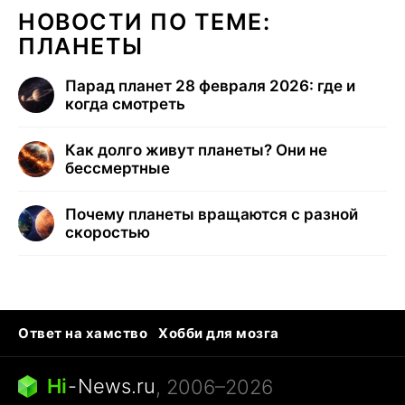
НОВОСТИ ПО ТЕМЕ:
ПЛАНЕТЫ
Парад планет 28 февраля 2026: где и
когда смотреть
Как долго живут планеты? Они не
бессмертные
Почему планеты вращаются с разной
скоростью
Ответ на хамство
Хобби для мозга
Бензин 100 и 95
Тунцы в океанариуме
Следующая пандемия
Google Maps открытие
Hi
-
News.ru
, 2006–2026