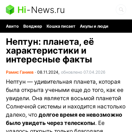
Hi
-
News.ru
Авито
Вояджер
Кошка писает
Акулы и люди
Ядерная война
Судоку и пазлы
Ядовитые пауки
Нептун: планета, её
характеристики и
интересные факты
Рамис Ганиев
∙
08.11.2024,
обновлено 07.04.2026
Нептун — удивительная планета, которая
была открыта учеными еще до того, как ее
увидели. Она является восьмой планетой
Солнечной системы и находится настолько
далеко, что
долгое время ее невозможно
было увидеть через телескопы
. Ее
удалось открыть только благодаря