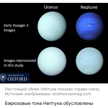
Настоящий облик Нептуна показан справа снизу.
Источник изображения: smithsonianmag.com
Бирюзовые тона Нептуна обусловлены