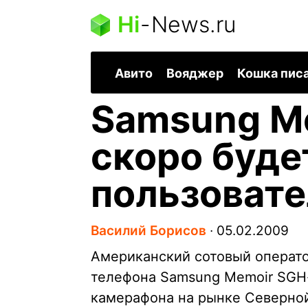
Hi
-
News.ru
Авито
Вояджер
Кошка пис
Samsung M
скоро буде
пользовате
Василий Борисов
∙
05.02.2009
Американский сотовый операто
телефона Samsung Memoir SGH-
камерафона на рынке Северно