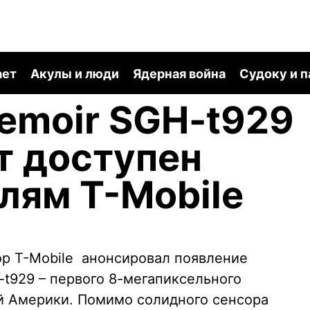
ает
Акулы и люди
Ядерная война
Судоку и 
emoir SGH-t929
т доступен
лям T-Mobile
р T-Mobile анонсировал появление
t929 – первого 8-мегапиксельного
й Америки. Помимо солидного сенсора