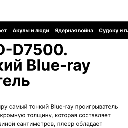
ает
Акулы и люди
Ядерная война
Судоку и 
D-D7500.
ий Blue-ray
тель
ру самый тонкий Blue-ray проигрыватель
скромную толщину, которая составляет
виной сантиметров, плеер обладает