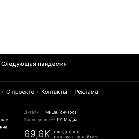
Следующая пандемия
·
О проекте
·
Контакты
·
Реклама
Дизайн —
Миша Гончаров
ости
Воплощение —
101 Медиа
ение
69,6K
ежедневно
пользуются сайтом