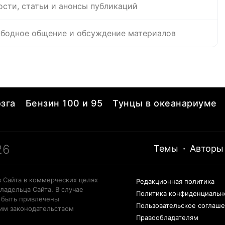
ости, статьи и анонсы публикаций
бодное общение и обсуждение материалов
зга
Бензин 100 и 95
Тунцы в океанариуме
26
Темы
·
Авторы
 Сайта в коммерческих целях
Редакционная политика
ладельца Сайта. В случае
Политика конфиденциальн
 быть привлечены
Пользовательское соглаш
щим законодательством
Правообладателям