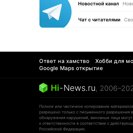
Новостной канал
Нов
Чат с читателями
Сво
Ответ на хамство
Хобби для мо
Google Maps открытие
Hi
-
News.ru
, 2006–20
Полное или частичное копирование материалов
разрешено только с письменного разрешения в
обнаружения нарушений, виновные лица могут
к ответственности в соответствии с действую
Российской Федерации.