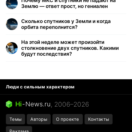
Почему МКС и спутники не падают на
Землю — ответ прост, но гениален
Сколько спутников у Земли и когда
орбита переполнится?
На этой неделе может произойти
столкновение двух спутников. Какими
будут последствия?
Люди с сильным характером
Кошка писает на кровать
Тунцы в океанариуме
Ядовитые пауки России
Hi
-
News.ru
, 2006–2026
Города в ядерной войне
Открытие в Google Maps
Темы
Авторы
О проекте
Контакты
Реклама