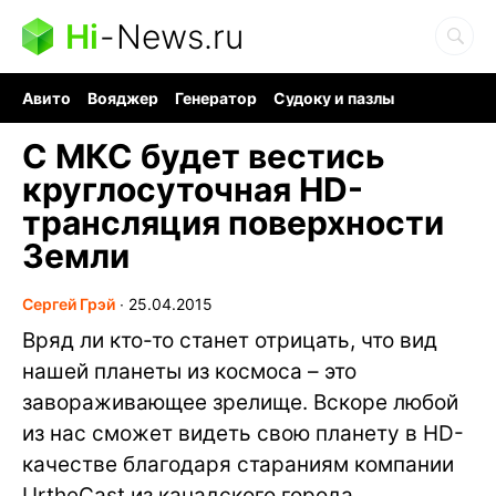
Hi
-
News.ru
Авито
Вояджер
Генератор
Судоку и пазлы
Хобби для мозга
Бензин 100 vs 95
Следующая пандемия
С МКС будет вестись
круглосуточная HD-
трансляция поверхности
Земли
Сергей Грэй
∙
25.04.2015
Вряд ли кто-то станет отрицать, что вид
нашей планеты из космоса – это
завораживающее зрелище. Вскоре любой
из нас сможет видеть свою планету в HD-
качестве благодаря стараниям компании
UrtheCast из канадского города