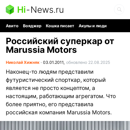
Hi
-
News.ru
Авито
Вояджер
Кошка писает
Акулы и люди
Ядерная война
Судоку и пазлы
Ядовитые пауки
Российский суперкар от
Marussia Motors
Николай Хижняк
∙
03.01.2011,
обновлено 22.08.2025
Наконец-то людям представили
футуристический спорткар, который
является не просто концептом, а
настоящим, работающим агрегатом. Что
более приятно, его представила
российская компания Marussia Motors.