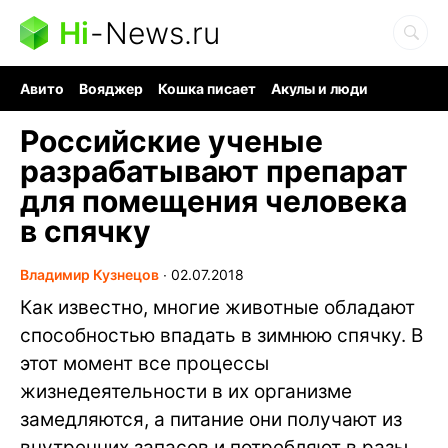
Hi
-
News.ru
Авито
Вояджер
Кошка писает
Акулы и люди
Ядерная война
Судоку и пазлы
Ядовитые пауки
Российские ученые
разрабатывают препарат
для помещения человека
в спячку
Владимир Кузнецов
∙
02.07.2018
Как известно, многие животные обладают
способностью впадать в зимнюю спячку. В
этот момент все процессы
жизнедеятельности в их организме
замедляются, а питание они получают из
внутренних запасов и потребляют в разы