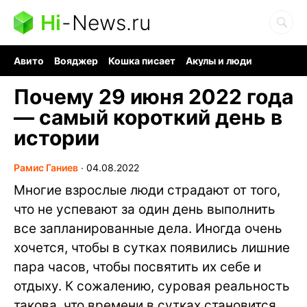
Hi
-
News.ru
Авито
Вояджер
Кошка писает
Акулы и люди
Ядерная война
Судоку и пазлы
Ядовитые пауки
Почему 29 июня 2022 года
— самый короткий день в
истории
Рамис Ганиев
∙
04.08.2022
Многие взрослые люди страдают от того,
что не успевают за один день выполнить
все запланированные дела. Иногда очень
хочется, чтобы в сутках появились лишние
пара часов, чтобы посвятить их себе и
отдыху. К сожалению, суровая реальность
такова, что времени в сутках становится