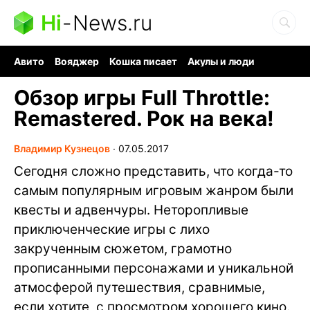
Hi
-
News.ru
Авито
Вояджер
Кошка писает
Акулы и люди
Ядерная война
Судоку и пазлы
Ядовитые пауки
Обзор игры Full Throttle:
Remastered. Рок на века!
Владимир Кузнецов
∙
07.05.2017
Сегодня сложно представить, что когда-то
самым популярным игровым жанром были
квесты и адвенчуры. Неторопливые
приключенческие игры с лихо
закрученным сюжетом, грамотно
прописанными персонажами и уникальной
атмосферой путешествия, сравнимые,
если хотите, с просмотром хорошего кино.