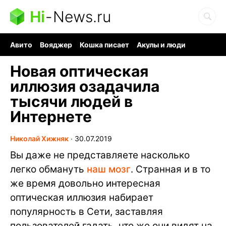
Hi
-
News.ru
Авито
Вояджер
Кошка писает
Акулы и люди
Ядерная война
Судоку и пазлы
Ядовитые пауки
Новая оптическая
иллюзия озадачила
тысячи людей в
Интернете
Николай Хижняк
∙
30.07.2019
Вы даже не представляете насколько
легко обмануть
наш мозг
. Странная и в то
же время довольно интересная
оптическая иллюзия набирает
популярность в Сети, заставляя
пользователей гадать, что же они видят на