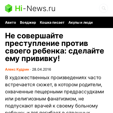
Hi
-
News.ru
Авито
Вояджер
Кошка писает
Акулы и люди
Ядерная война
Ядовитые пауки
Судоку и пазлы
Не совершайте
преступление против
своего ребенка: сделайте
ему прививку!
Алекс Кудрин
∙
28.04.2016
В художественных произведениях часто
встречается сюжет, в котором родители,
охваченные пещерными предрассудками
или религиозным фанатизмом, не
подпускают врачей к своему больному
ребенку, и тот погибает в страшных