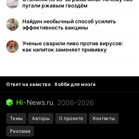
пугали ржавым гвоздём
Найден необычный способ усилить
эффективность вакцины
Ученые сварили пиво против вирусов:
как напиток заменяет прививку
Ответ на хамство
Хобби для мозга
Бензин 100 vs 95
Тунцы в океанариуме
Следующая пандемия
Google Maps открытие
Hi
-
News.ru
, 2006–2026
Темы
Авторы
О проекте
Контакты
Реклама