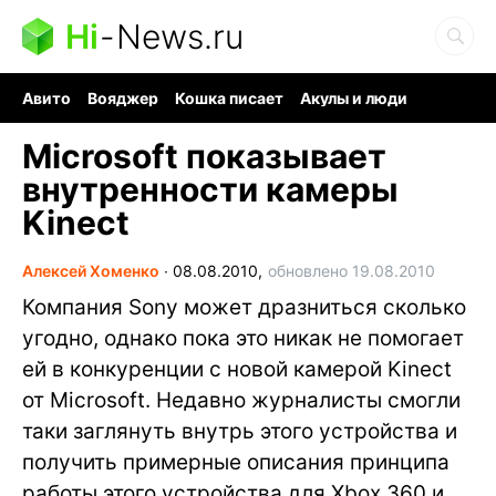
Hi
-
News.ru
Авито
Вояджер
Кошка писает
Акулы и люди
Ядерная война
Ядовитые пауки
Судоку и пазлы
Microsoft показывает
внутренности камеры
Kinect
Алексей Хоменко
∙
08.08.2010,
обновлено 19.08.2010
Компания Sony может дразниться сколько
угодно, однако пока это никак не помогает
ей в конкуренции с новой камерой Kinect
от Microsoft. Недавно журналисты смогли
таки заглянуть внутрь этого устройства и
получить примерные описания принципа
работы этого устройства для Xbox 360 и