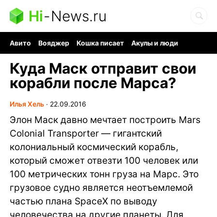
Hi
-
News.ru
Авито
Вояджер
Кошка писает
Акулы и люди
Ядерная война
Судоку и пазлы
Ядовитые пауки
Куда Маск отправит свои
корабли после Марса?
Илья Хель
∙
22.09.2016
Элон Маск давно мечтает построить Mars
Colonial Transporter — гигантский
колониальный космический корабль,
который сможет отвезти 100 человек или
100 метрических тонн груза на Марс. Это
грузовое судно является неотъемлемой
частью плана SpaceX по выводу
человечества на другие планеты. Для