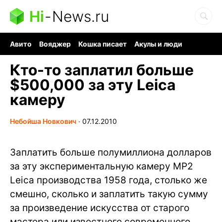
Hi
-
News.ru
Авито
Вояджер
Кошка писает
Акулы и люди
Ядерная война
Судоку и пазлы
Ядовитые пауки
Кто-то заплатил больше
$500,000 за эту Leica
камеру
Небойша Новкович
∙
07.12.2010
Заплатить больше полумиллиона долларов
за эту экспериментальную камеру MP2
Leica производства 1958 года, столько же
смешно, сколько и заплатить такую сумму
за произведение искусства от старого
мастера или известного современного