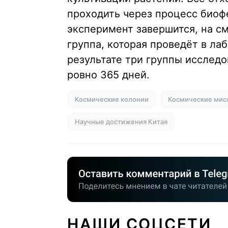
проходить через процесс биоф
эксперимент завершится, на 
группа, которая проведёт в ла
результате три группы исследо
ровно 365 дней.
Космические колонии
Космические мис
Научные достижения Китая
НАШИ СОЦСЕТИ