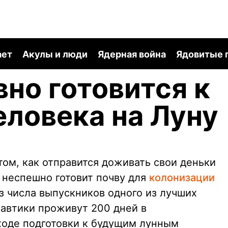
ает
Акулы и люди
Ядерная война
Ядовитые 
вно готовится к
еловека на Луну
ом, как отправится доживать свои деньки
 неспешно готовит почву для
колонизации
з числа выпускников одного из лучших
навтики проживут 200 дней в
ходе подготовки к будущим лунным