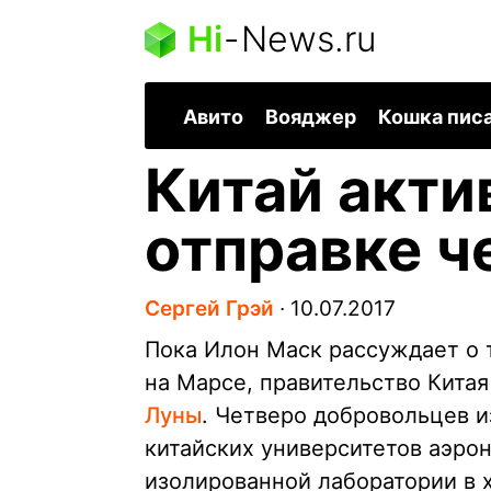
Hi
-
News.ru
Авито
Вояджер
Кошка пис
Китай акти
отправке ч
Сергей Грэй
∙
10.07.2017
Пока Илон Маск рассуждает о т
на Марсе, правительство Китая
Луны
. Четверо добровольцев и
китайских университетов аэро
изолированной лаборатории в 