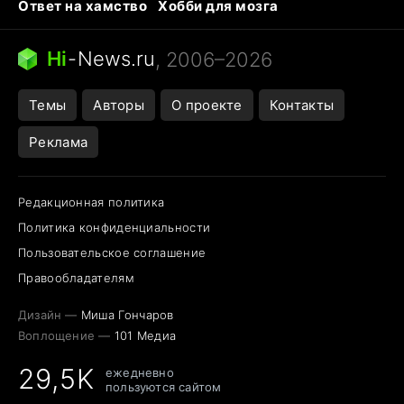
Ответ на хамство
Хобби для мозга
Бензин 100 и 95
Тунцы в океанариуме
Следующая пандемия
Google Maps открытие
Hi
-
News.ru
, 2006–2026
Темы
Авторы
О проекте
Контакты
Реклама
Редакционная политика
Политика конфиденциальности
Пользовательское соглашение
Правообладателям
Дизайн —
Миша Гончаров
Воплощение —
101 Медиа
29,5K
ежедневно
пользуются сайтом