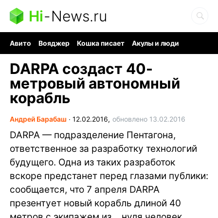
Hi
-
News.ru
Авито
Вояджер
Кошка писает
Акулы и люди
Ядерная война
Судоку и пазлы
Ядовитые пауки
DARPA создаст 40-
метровый автономный
корабль
Андрей Барабаш
∙
12.02.2016,
обновлено 13.02.2016
DARPA — подразделение Пентагона,
ответственное за разработку технологий
будущего. Одна из таких разработок
вскоре предстанет перед глазами публики:
сообщается, что 7 апреля DARPA
презентует новый корабль длиной 40
метров с экипажем из… нуля человек.