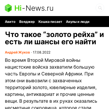
Hi
-
News.ru
Авито
Вояджер
Кошка писает
Акулы и люди
Ядерная война
Судоку и пазлы
Ядовитые пауки
Что такое “золото рейха” и
есть ли шансы его найти
Андрей Жуков
∙
17.08.2022
Во время Второй Мировой войны
нацистские войска захватили большую
часть Европы и Северной Африки. При
этом они вывозили с захваченных
территорий золото, ювелирные изделия,
картины, антиквариат и прочие ценные
вещи. В результате в их руках оказались
несметные сокровища, которое стали