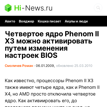
Hi
-
News.ru
Авито
Вояджер
Кошка писает
Акулы и люди
Ядерная война
Судоку и пазлы
Ядовитые пауки
Четвертое ядро Phenom II
X3 можно активировать
путем изменения
настроек BIOS
Смоличев Роман
∙
06.01.2009,
обновлено 25.03.2010
Как известно, процессоры Phenom II X3
также имеют четыре ядра, как и Phenom II
X4, но AMD просто отключила четвертое
ядро. Как активиировать его, до