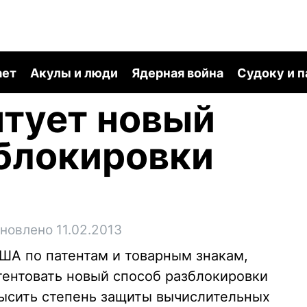
ает
Акулы и люди
Ядерная война
Судоку и 
нтует новый
блокировки
новлено 11.02.2013
ША по патентам и товарным знакам,
тентовать новый способ разблокировки
ысить степень защиты вычислительных