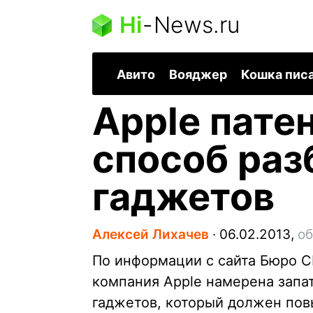
Hi
-
News.ru
Авито
Вояджер
Кошка пис
Apple пате
способ раз
гаджетов
Алексей Лихачев
∙
06.02.2013,
об
По информации с сайта Бюро С
компания Apple намерена запа
гаджетов, который должен пов