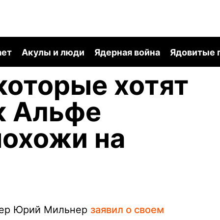
ает
Акулы и люди
Ядерная война
Ядовитые 
которые хотят
к Альфе
похожи на
дер Юрий Мильнер
заявил о своем