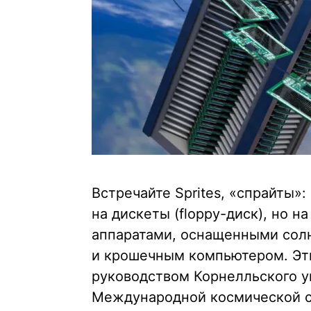
Встречайте Sprites, «спрайты»
на дискеты (floppy-диск), но 
аппаратами, оснащенными сол
и крошечным компьютером. Эти
руководством Корнелльского ун
Международной космической ст