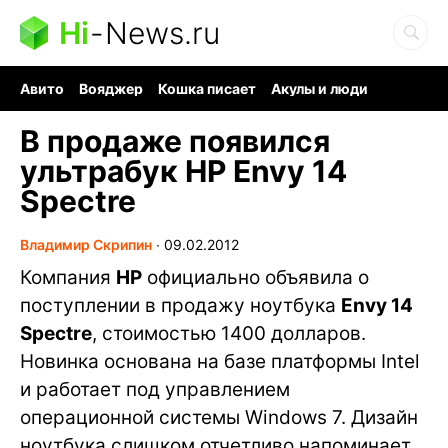
Hi
-
News.ru
Авито
Вояджер
Кошка писает
Акулы и люди
Ядерная война
Ядовитые пауки
Судоку и пазлы
В продаже появился
ультрабук HP Envy 14
Spectre
Владимир Скрипин
∙
09.02.2012
Компания
HP
официально объявила о
поступлении в продажу ноутбука
Envy 14
Spectre
, стоимостью 1400 долларов.
Новинка основана на базе платформы Intel
и работает под управлением
операционной системы Windows 7. Дизайн
ноутбука слишком отчетливо напоминает