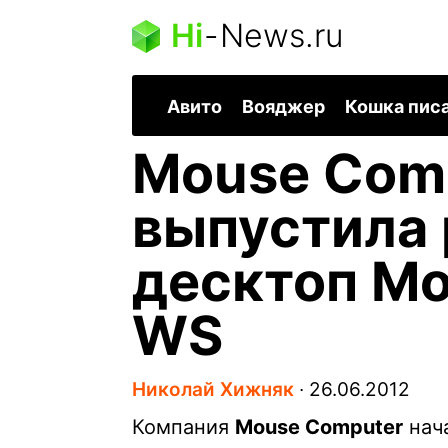
Hi
-
News.ru
Авито
Вояджер
Кошка пис
Mouse Com
выпустила
десктоп Mo
WS
Николай Хижняк
∙
26.06.2012
Компания
Mouse Computer
нача