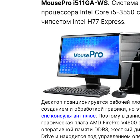
MousePro i511GA-WS
. Система
процессора Intel Core i5-3550 
чипсетом Intel H77 Express.
Десктоп позиционируется рабочей пл
созданием и обработкой графики, но э
спс консультант плюс
. Поэтому в данн
графическая плата AMD FirePro V4900 
оперативной памяти DDR3, жесткий дис
Drive и находится под управлением опе