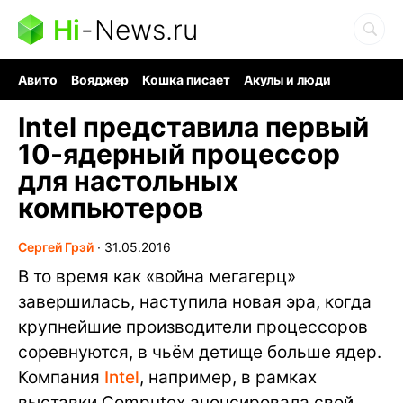
Hi
-
News.ru
Авито
Вояджер
Кошка писает
Акулы и люди
Ядерная война
Ядовитые пауки
Судоку и пазлы
Intel представила первый
10-ядерный процессор
для настольных
компьютеров
Сергей Грэй
∙
31.05.2016
В то время как «война мегагерц»
завершилась, наступила новая эра, когда
крупнейшие производители процессоров
соревнуются, в чьём детище больше ядер.
Компания
Intel
, например, в рамках
выставки Computex анонсировала свой