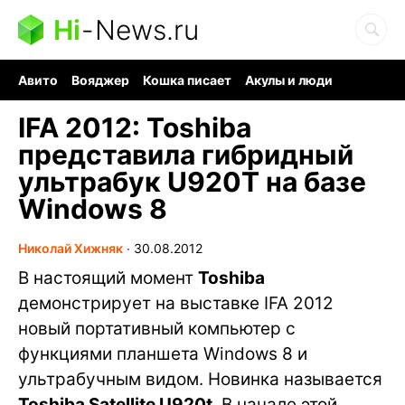
Hi
-
News.ru
Авито
Вояджер
Кошка писает
Акулы и люди
Ядерная война
Судоку и пазлы
Ядовитые пауки
IFA 2012: Toshiba
представила гибридный
ультрабук U920T на базе
Windows 8
Николай Хижняк
∙
30.08.2012
В настоящий момент
Toshiba
демонстрирует на выставке IFA 2012
новый портативный компьютер с
функциями планшета Windows 8 и
ультрабучным видом. Новинка называется
Toshiba Satellite U920t
. В начале этой