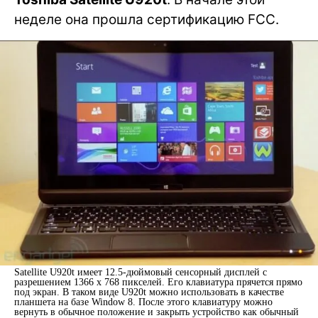
неделе она прошла сертификацию FCC.
Satellite U920t имеет 12.5-дюймовый сенсорный дисплей с
разрешением 1366 x 768 пикселей. Его клавиатура прячется прямо
под экран. В таком виде U920t можно использовать в качестве
планшета на базе Window 8. После этого клавиатуру можно
вернуть в обычное положение и закрыть устройство как обычный