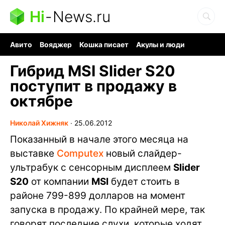
Hi
-
News.ru
Авито
Вояджер
Кошка писает
Акулы и люди
Ядерная война
Судоку и пазлы
Ядовитые пауки
Гибрид MSI Slider S20
поступит в продажу в
октябре
Николай Хижняк
∙
25.06.2012
Показанный в начале этого месяца на
выставке
Computex
новый слайдер-
ультрабук с сенсорным дисплеем
Slider
S20
от компании
MSI
будет стоить в
районе 799-899 долларов на момент
запуска в продажу. По крайней мере, так
говорят последние слухи, которые ходят