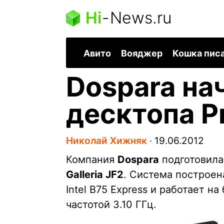
Hi
-
News.ru
Авито
Вояджер
Кошка пис
Dospara на
десктопа Pr
Николай Хижняк
∙
19.06.2012
Компания
Dospara
подготовила
Galleria JF2
. Система построен
Intel B75 Express и работает на
частотой 3.10 ГГц.