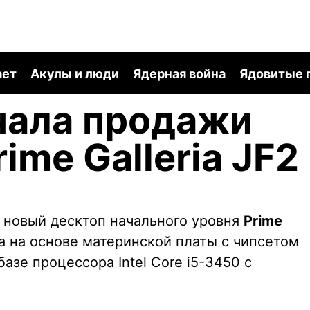
ает
Акулы и люди
Ядерная война
Ядовитые 
чала продажи
ime Galleria JF2
 новый десктоп начального уровня
Prime
а на основе материнской платы с чипсетом
 базе процессора Intel Core i5-3450 с